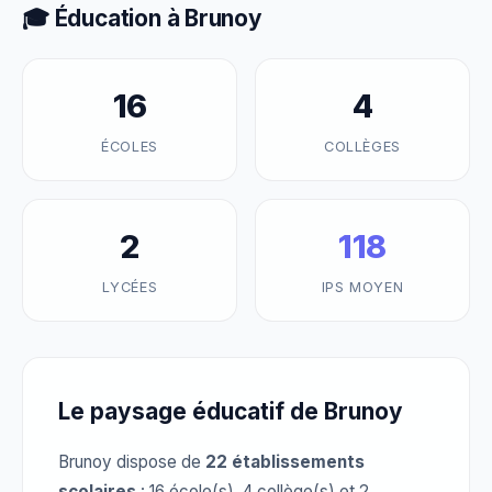
🎓 Éducation à Brunoy
16
4
ÉCOLES
COLLÈGES
2
118
LYCÉES
IPS MOYEN
Le paysage éducatif de Brunoy
Brunoy dispose de
22 établissements
scolaires
: 16 école(s), 4 collège(s) et 2