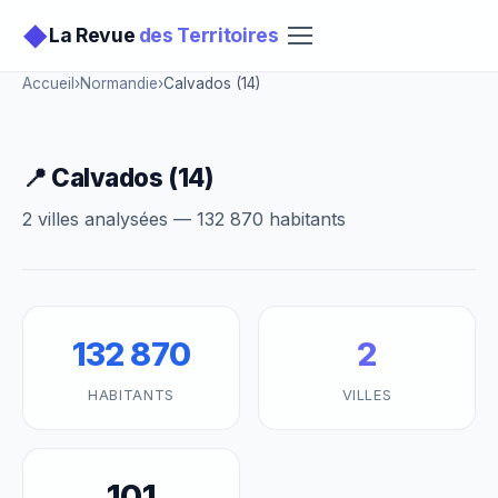
◆
La Revue
des Territoires
Accueil
›
Normandie
›
Calvados (14)
📍 Calvados (14)
2 villes analysées — 132 870 habitants
132 870
2
HABITANTS
VILLES
101